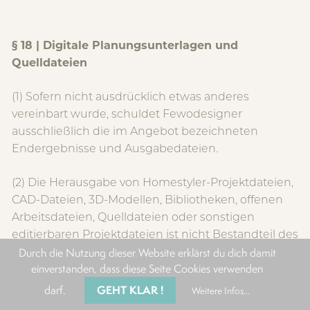
§ 18 | Digitale Planungsunterlagen und
Quelldateien
(1) Sofern nicht ausdrücklich etwas anderes
vereinbart wurde, schuldet Fewodesigner
ausschließlich die im Angebot bezeichneten
Endergebnisse und Ausgabedateien.
(2) Die Herausgabe von Homestyler-Projektdateien,
CAD-Dateien, 3D-Modellen, Bibliotheken, offenen
Arbeitsdateien, Quelldateien oder sonstigen
editierbaren Projektdateien ist nicht Bestandteil des
Leistungsumfangs.
Durch die Nutzung dieser Website erklärst du dich damit
einverstanden, dass diese Seite Cookies verwenden
(3) Der Auftraggeber erhält die im Angebot
GEHT KLAR !
darf.
Weitere Infos...
ausdrücklich benannten Ausgabeformate,