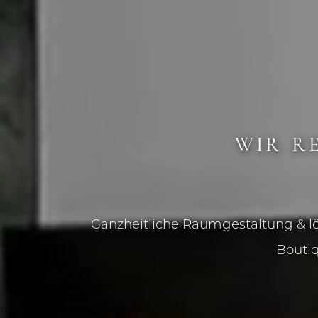
WIR R
Ganzheitliche Raumgestaltung & lö
Boutiq