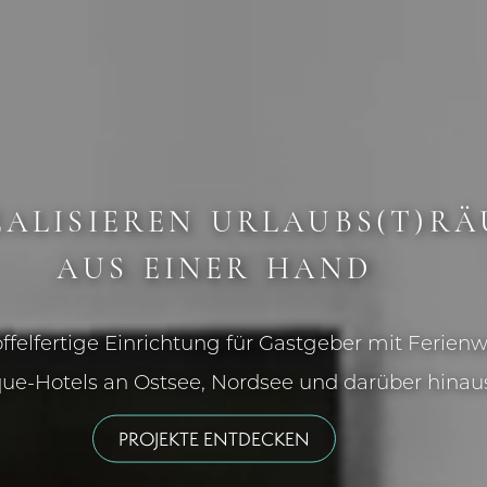
EALISIEREN URLAUBS­(T)R
AUS EINER HAND
ffelfertige Einrichtung für Gastgeber mit Ferie
ue-Hotels an Ostsee, Nordsee und darüber hinau
PROJEKTE ENTDECKEN