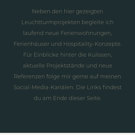
Neben den hier gezeigten
Leuchtturmprojekten begleite ich
laufend neue Ferienwohnungen,
Ferienhäuser und Hospitality-Konzepte.
Für Einblicke hinter die Kulissen,
aktuelle Projektstände und neue
Referenzen folge mir gerne auf meinen
Social-Media-Kanälen. Die Links findest
du am Ende dieser Seite.