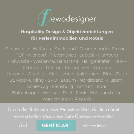
Hospitality Design & Objekteinrichtungen
für Ferienimmobilien und Hotels
Scharbeutz ∙ Haffkrug ∙ Sierksdorf ∙ Timmendorfer Strand -
TDF ∙ Niendorf ∙ Travemünde ∙ Lübeck ∙ Hamburg
Hohwacht ∙ Weißenhäuser Strand ∙ Heiligenhafen - HHF ∙
Fehmarn ∙ Dahme ∙ Kellenhusen ∙ Grömitz
Kappeln ∙ Olpenitz ∙ Kiel ∙ Laboe ∙ Kalifornien ∙ Plön ∙ Eutin
St. Peter-Ording - SPO ∙ Büsum ∙ Nordstrand ∙ Husum ∙
Schleswig ∙ Flensburg ∙ Amrum ∙ Föhr
Boltenhagen ∙ Wismar ∙ Poel ∙ Rerik ∙ Kühlungsborn ∙
Warnemünde ∙ Rostock
Graal-Müritz ∙ Fischland Darß Zingst ∙ Dierhagen ∙
Durch die Nutzung dieser Website erklärst du dich damit
Wustrow ∙ Prerow ∙ Mecklenburgische Seenplatte
einverstanden, dass diese Seite Cookies verwenden
Stralsund ∙ Rügen ∙ Putbus ∙ Binz ∙ Sellin ∙ Baabe ∙ Göhren ∙
Mönchgut ∙ Glowe ∙ Sellin
GEHT KLAR !
darf.
Weitere Infos...
Usedom ∙ Zinnowitz ∙ Karlshagen ∙ Koserow ∙ Loddin ∙