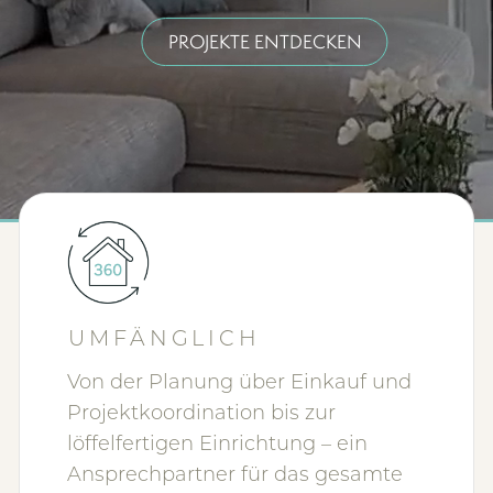
PROJEKTE ENTDECKEN
UMFÄNGLICH
Von der Planung über Einkauf und
Projektkoordination bis zur
löffelfertigen Einrichtung – ein
Ansprechpartner für das gesamte