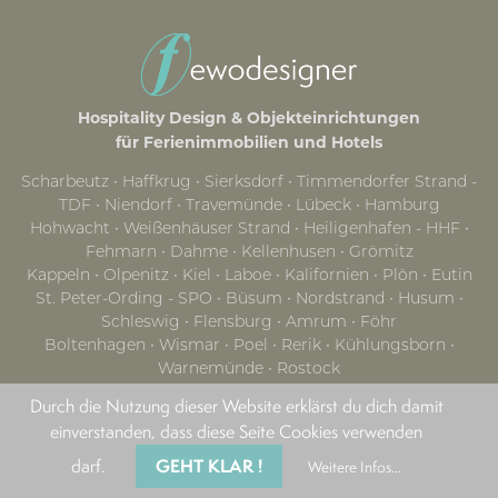
Hospitality Design & Objekteinrichtungen
für Ferienimmobilien und Hotels
Scharbeutz ∙ Haffkrug ∙ Sierksdorf ∙ Timmendorfer Strand -
TDF ∙ Niendorf ∙ Travemünde ∙ Lübeck ∙ Hamburg
Hohwacht ∙ Weißenhäuser Strand ∙ Heiligenhafen - HHF ∙
Fehmarn ∙ Dahme ∙ Kellenhusen ∙ Grömitz
Kappeln ∙ Olpenitz ∙ Kiel ∙ Laboe ∙ Kalifornien ∙ Plön ∙ Eutin
St. Peter-Ording - SPO ∙ Büsum ∙ Nordstrand ∙ Husum ∙
Schleswig ∙ Flensburg ∙ Amrum ∙ Föhr
Boltenhagen ∙ Wismar ∙ Poel ∙ Rerik ∙ Kühlungsborn ∙
Warnemünde ∙ Rostock
Graal-Müritz ∙ Fischland Darß Zingst ∙ Dierhagen ∙
Durch die Nutzung dieser Website erklärst du dich damit
Wustrow ∙ Prerow ∙ Mecklenburgische Seenplatte
einverstanden, dass diese Seite Cookies verwenden
Stralsund ∙ Rügen ∙ Putbus ∙ Binz ∙ Sellin ∙ Baabe ∙ Göhren ∙
Mönchgut ∙ Glowe ∙ Sellin
GEHT KLAR !
darf.
Weitere Infos...
Usedom ∙ Zinnowitz ∙ Karlshagen ∙ Koserow ∙ Loddin ∙