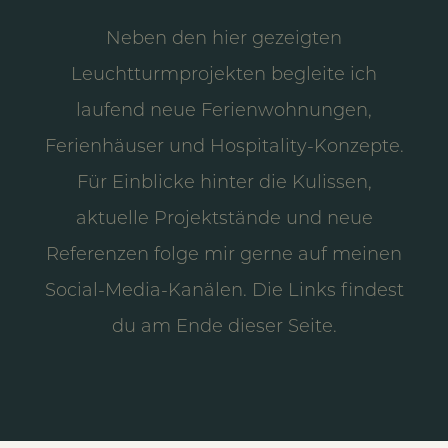
Neben den hier gezeigten
Leuchtturmprojekten begleite ich
laufend neue Ferienwohnungen,
Ferienhäuser und Hospitality-Konzepte.
Für Einblicke hinter die Kulissen,
aktuelle Projektstände und neue
Referenzen folge mir gerne auf meinen
Social-Media-Kanälen. Die Links findest
du am Ende dieser Seite.