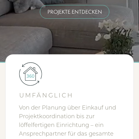
PROJEKTE ENTDECKEN
UMFÄNGLICH
Von der Planung über Einkauf und
Projektkoordination bis zur
löffelfertigen Einrichtung – ein
Ansprechpartner für das gesamte