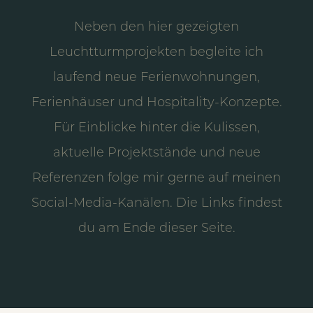
Neben den hier gezeigten
Leuchtturmprojekten begleite ich
laufend neue Ferienwohnungen,
Ferienhäuser und Hospitality-Konzepte.
Für Einblicke hinter die Kulissen,
aktuelle Projektstände und neue
Referenzen folge mir gerne auf meinen
Social-Media-Kanälen. Die Links findest
du am Ende dieser Seite.