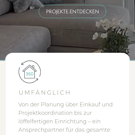
PROJEKTE ENTDECKEN
UMFÄNGLICH
Von der Planung über Einkauf und
Projektkoordination bis zur
löffelfertigen Einrichtung – ein
Ansprechpartner für das gesamte