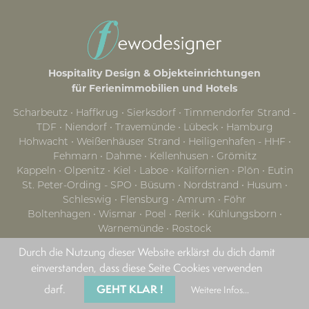
Hospitality Design & Objekteinrichtungen
für Ferienimmobilien und Hotels
Scharbeutz ∙ Haffkrug ∙ Sierksdorf ∙ Timmendorfer Strand -
TDF ∙ Niendorf ∙ Travemünde ∙ Lübeck ∙ Hamburg
Hohwacht ∙ Weißenhäuser Strand ∙ Heiligenhafen - HHF ∙
Fehmarn ∙ Dahme ∙ Kellenhusen ∙ Grömitz
Kappeln ∙ Olpenitz ∙ Kiel ∙ Laboe ∙ Kalifornien ∙ Plön ∙ Eutin
St. Peter-Ording - SPO ∙ Büsum ∙ Nordstrand ∙ Husum ∙
Schleswig ∙ Flensburg ∙ Amrum ∙ Föhr
Boltenhagen ∙ Wismar ∙ Poel ∙ Rerik ∙ Kühlungsborn ∙
Warnemünde ∙ Rostock
Graal-Müritz ∙ Fischland Darß Zingst ∙ Dierhagen ∙
Durch die Nutzung dieser Website erklärst du dich damit
Wustrow ∙ Prerow ∙ Mecklenburgische Seenplatte
einverstanden, dass diese Seite Cookies verwenden
Stralsund ∙ Rügen ∙ Putbus ∙ Binz ∙ Sellin ∙ Baabe ∙ Göhren ∙
Mönchgut ∙ Glowe ∙ Sellin
GEHT KLAR !
darf.
Weitere Infos...
Usedom ∙ Zinnowitz ∙ Karlshagen ∙ Koserow ∙ Loddin ∙